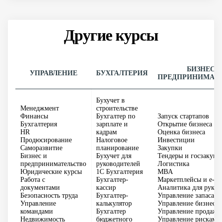
Другие курсы
БИЗНЕС 
УПРАВЛЕНИЕ
БУХГАЛТЕРИЯ
ПРЕДПРИНИМАТЕ
Бухучет в
Менеджмент
строительстве
Финансы
Бухгалтер по
Запуск стартапов
Бухгалтерия
зарплате и
Открытие бизнеса
HR
кадрам
Оценка бизнеса
Продюсирование
Налоговое
Инвестиции
Саморазвитие
планирование
Закупки
Бизнес и
Бухучет для
Тендеры и госзакупк
предпринимательство
руководителей
Логистика
Юридические курсы
1С Бухгалтерия
MBA
Работа с
Бухгалтер-
Маркетплейсы и e-c
документами
кассир
Аналитика для руков
Безопасность труда
Бухгалтер-
Управление запасам
Управление
калькулятор
Управление бизнесо
командами
Бухгалтер
Управление продажа
Недвижимость
бюджетного
Управление рисками