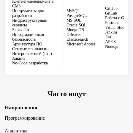
Контент-менеджмент в
CMS
GitHub
Инструменты для
MySQL
GitLab
разработки
PostgreSQL
Работа с GIT
Инфраструктурные
MS SQL
Postman
сервисы
Oracle SQL
Visual Studio C
Блокчейн
MongoDB
Jenkins
Информационная
DBeaver
Jira
безопасность
Elasticsearch
APEX
Архитектура ПО
Microsoft Access
Node.js
Сетевые технологии
Интернет вещей (IoT)
Хакинг
No-Code разработка
Часто ищут
Направления
Программирование
Аналитика