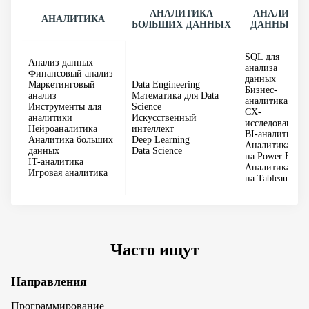
АНАЛИТИКА
АНАЛИЗ
АНАЛИТИКА
БОЛЬШИХ ДАННЫХ
ДАННЫХ
SQL для
Анализ данных
анализа
Финансовый анализ
данных
Маркетинговый
Data Engineering
Бизнес-
анализ
Математика для Data
аналитика
Инструменты для
Science
CX-
аналитики
Искусственный
исследования
Нейроаналитика
интеллект
BI-аналитика
Аналитика больших
Deep Learning
Аналитика
данных
Data Science
на Power BI
IT-аналитика
Аналитика
Игровая аналитика
на Tableau
Часто ищут
Направления
Программирование