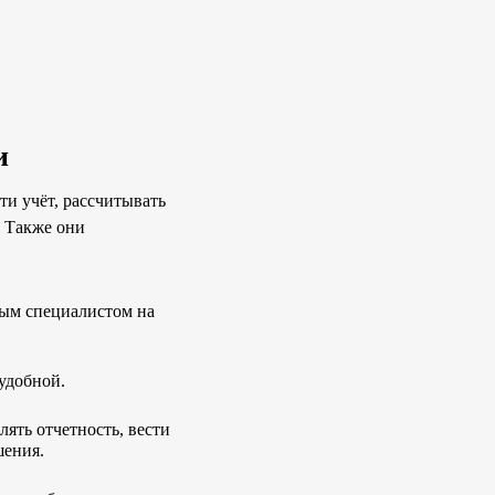
и
ти учёт, рассчитывать
. Также они
ным специалистом на
 удобной.
лять отчетность, вести
шения.