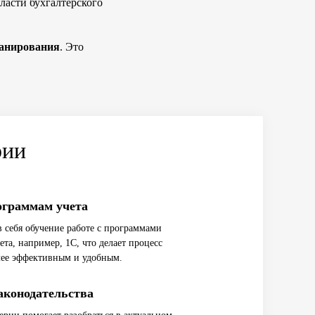
бласти бухгалтерского
ланирования
. Это
рии
ограммам учета
 себя обучение работе с программами
ета, например, 1С, что делает процесс
лее эффективным и удобным.
аконодательства