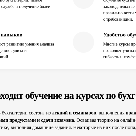
по бухгалтерии, имеют
Обучение бухгалт
 службе и получение более
законодательстве
.
правильно вести у
с требованиями.
 навыков
Удобство обу
уют развитию умения анализа
Многие курсы пре
ению аудита и
позволяет учитьс
аций.
гибкость и комфо
ходит обучение на курсах по бух
о бухгалтерии состоит из
лекций и семинаров
, выполнения
прак
ми продуктами и сдачи экзамена
. Осваивая теорию на онлайн
тике, выполняя домашние задания. Некоторые из них после попа