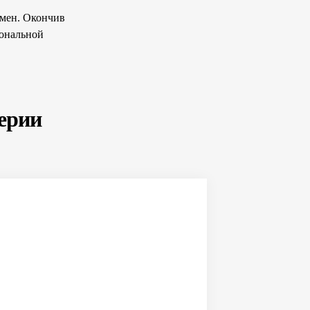
амен. Окончив
иональной
терии