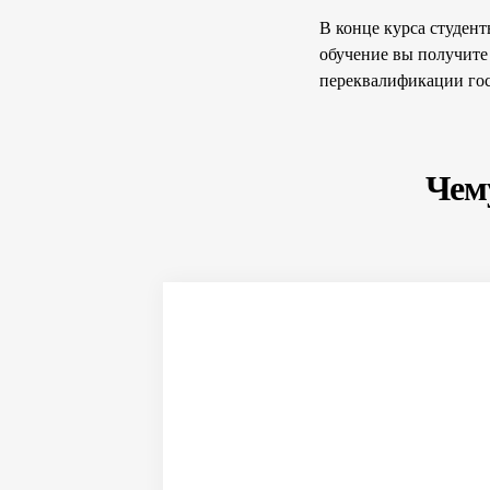
В конце курса студен
обучение вы получите
переквалификации гос
Чему