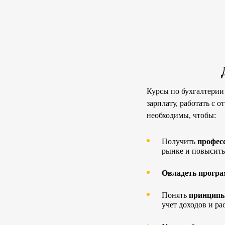
опытом
100%
оффлайн
с
дипломом
Курсы по бухгалтерии 
с
зарплату, работать с 
тру
необходимы, чтобы:
магистратура
Получить
профес
рынке и повысить
аспирантура
Овладеть прогр
MBA
Понять
принципы
учет доходов и р