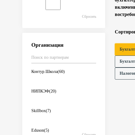
включенн
востребо
Сбросить
Сортиров
Организация
Бухгал
Бухгалт
Контур.Школа
(60)
Налого
НИПКЭФ
(20)
Skillbox
(7)
Eduson
(5)
Сбросить