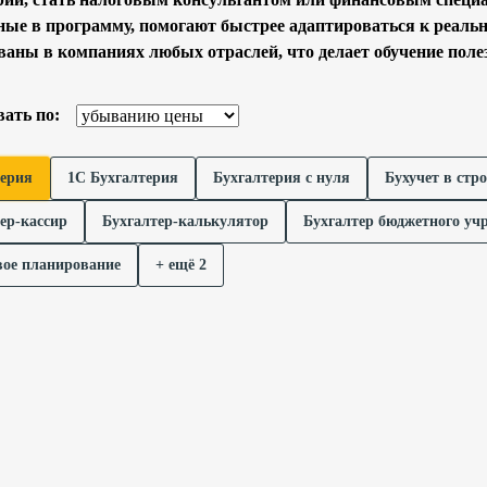
ые в программу, помогают быстрее адаптироваться к реаль
ваны в компаниях любых отраслей, что делает обучение поле
ать по:
терия
1С Бухгалтерия
Бухгалтерия с нуля
Бухучет в стр
ер-кассир
Бухгалтер-калькулятор
Бухгалтер бюджетного уч
вое планирование
+ ещё 2