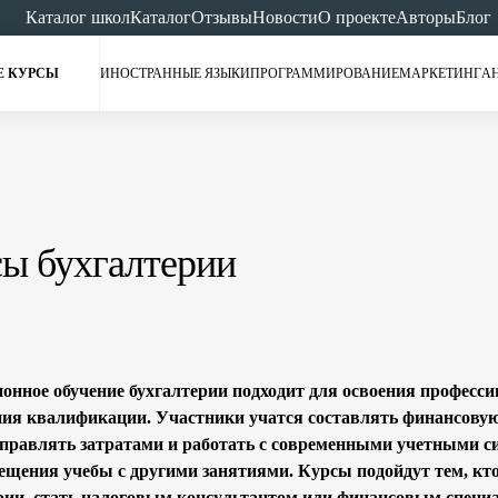
Каталог школ
Каталог
Отзывы
Новости
О проекте
Авторы
Блог
Е КУРСЫ
ИНОСТРАННЫЕ ЯЗЫКИ
ПРОГРАММИРОВАНИЕ
МАРКЕТИНГ
А
ы бухгалтерии
онное обучение бухгалтерии подходит для освоения профессии
я квалификации. Участники учатся составлять финансовую
управлять затратами и работать с современными учетными с
ещения учебы с другими занятиями. Курсы подойдут тем, кто
рии, стать налоговым консультантом или финансовым специа