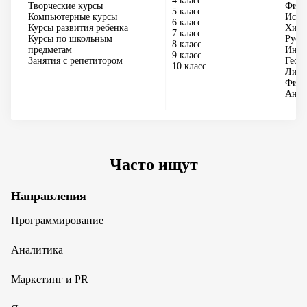
4 класс
Творческие курсы
Физи
5 класс
Компьютерные курсы
Исто
6 класс
Курсы развития ребенка
Хим
7 класс
Курсы по школьным
Русс
8 класс
предметам
Инфо
9 класс
Занятия с репетитором
Геог
10 класс
Лите
Физи
Англ
Часто ищут
Направления
Программирование
Аналитика
Маркетинг и PR