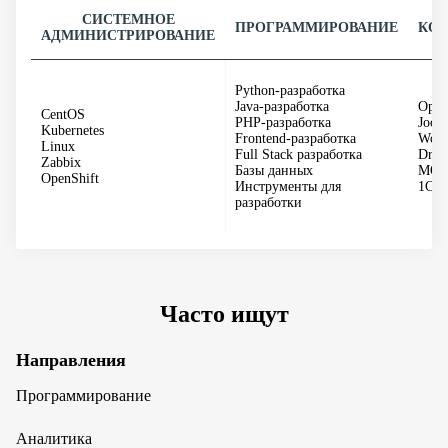
СИСТЕМНОЕ
ПРОГРАММИРОВАНИЕ
КО
АДМИНИСТРИРОВАНИЕ
Python-разработка
Java-разработка
Open
CentOS
PHP-разработка
Joom
Kubernetes
Frontend-разработка
Word
Linux
Full Stack разработка
Drup
Zabbix
Базы данных
MO
OpenShift
Инструменты для
1С Б
разработки
Часто ищут
Направления
Программирование
Аналитика