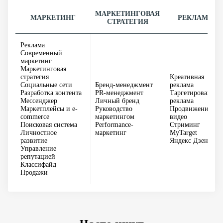
МАРКЕТИНГОВАЯ
МАРКЕТИНГ
РЕКЛАМА
СТРАТЕГИЯ
Реклама
Современный
маркетинг
Маркетинговая
стратегия
Креативная
Социальные сети
Бренд-менеджмент
реклама
Разработка контента
PR-менеджмент
Таргетированная
Мессенджер
Личный бренд
реклама
Маркетплейсы и e-
Руководство
Продвижение
commerce
маркетингом
видео
Поисковая система
Performance-
Стриминг
Личностное
маркетинг
MyTarget
развитие
Яндекс Дзен
Управление
репутацией
Классифайд
Продажи