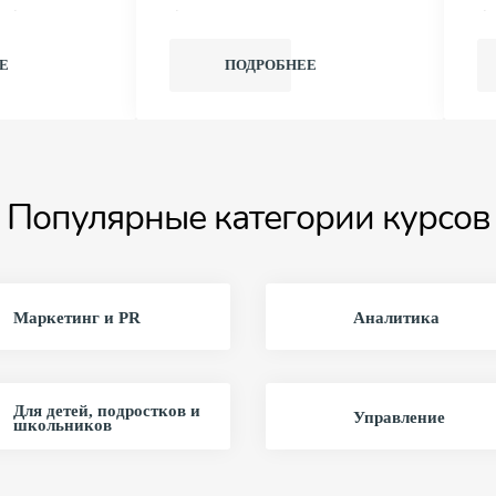
ыков в
ключевые предметы,
ка
изайне.
систематизировать знания,
те
ючает
улучшить результаты.
по
Е
ПОДРОБНЕЕ
hop,
Студенты развивают навыки
по
гих
анализа, решения тестовых
де
ных
заданий, аргументации,
о
основы
логического мышления.
В
ористики,
Подготовка подходит для
ва
в.
уверенной сдачи экзамена и
п
Популярные категории курсов
ут работать
повышения успеваемости.
п
ениях, как
Освоенные навыки важны
Py
айн, UX/UI
для продолжения обучения,
д
тка.
поступления в профильные
р
адания
классы. Онлайн-занятия с
о
Маркетинг и PR
Аналитика
 сильное
преподавателями включают
пр
ставники
интерактивные лекции,
ра
ержку на
тренировочные тесты,
в
Онлайн-
индивидуальные
се
Для детей, подростков и
Управление
школьников
для
рекомендации, контроль
об
аботой или
знаний.
зн
. Выбирая
п