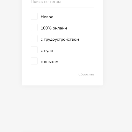
Новое
100% онлайн
с трудоустройством
с нуля
с опытом
100% оффлайн
Сбросить
с дипломом
с тру
магистратура
аспирантура
MBA