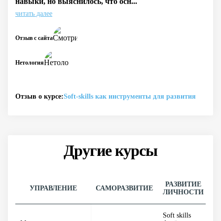
навыки, но выяснилось, что осн...
читать далее
Отзыв с сайта
Нетология
Отзыв о курсе:
Soft‑skills как инструменты для развития
Другие курсы
РАЗВИТИЕ
УПРАВЛЕНИЕ
САМОРАЗВИТИЕ
ЛИЧНОСТИ
Д
Soft skills