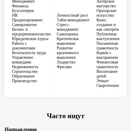
Менеджмент
Актёрское
Финансы
мастерство
Бухгалтерия
Ораторское
О
HR
Личностный рост
искусство
п
Продюсирование
Тайм-менеджмент
Кино:
Mi
Саморазвитие
Стресс-
создание и
Mi
Бизнес и
менеджмент
как смотреть
Ex
предпринимательство
Самооценка
Публичные
W
Юридические курсы
Критическое
выступления
Po
Работа с
мышление
Письменная
Ра
документами
Развитие
грамотность
пр
Безопасность труда
креативного
Борьба с
Ра
Управление
мышления
выгоранием
та
командами
Лидерство
Финансовая
Ра
Недвижимость
Фриланс
грамотность
до
Строительство
Воспитание
Образование
детей
Производство
Этикет
Скорочтение
Часто ищут
Направления