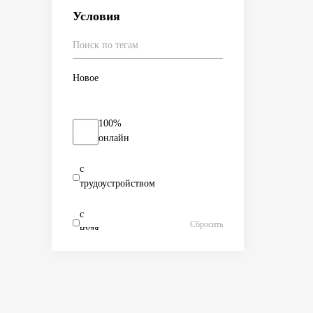
Условия
Новое
100%
онлайн
с
трудоустройством
с
Сбросить
нуля
с
опытом
100%