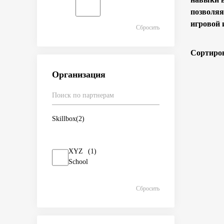
позволяя
игровой 
Сбросить
Сортиров
Организация
Skillbox
(2)
XYZ
(1)
School
Сбросить