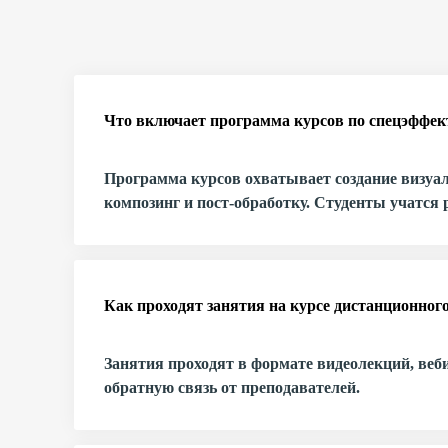
оффлайн
с
дипломом
с
Что включает программа курсов по спецэффе
тру
Программа курсов охватывает создание визуал
магистратура
композинг и пост-обработку. Студенты учатся р
аспирантура
Как проходят занятия на курсе дистанционног
MBA
Занятия проходят в формате видеолекций, веб
c
обратную связь от преподавателей.
опытом