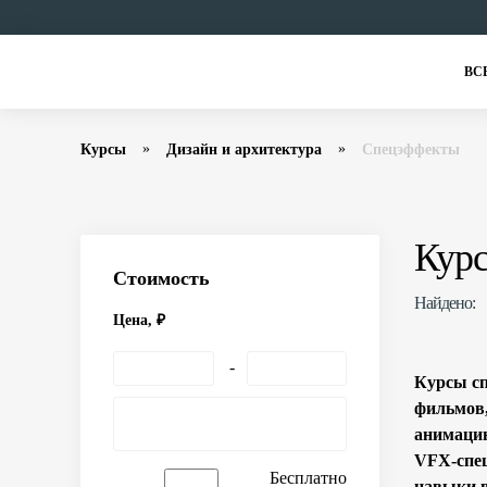
ВС
Курсы
Дизайн и архитектура
Спецэффекты
Кур
Стоимость
Найдено:
Цена, ₽
Курсы сп
фильмов,
анимацию
VFX-спец
Бесплатно
навыки в