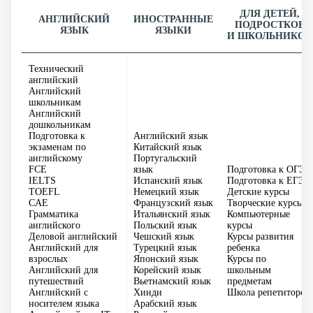
ДЛЯ ДЕТЕЙ,
АНГЛИЙСКИЙ
ИНОСТРАННЫЕ
ПОДРОСТКОВ
ЯЗЫК
ЯЗЫКИ
И ШКОЛЬНИКОВ
Технический
английский
Английский
школьникам
Английский
дошкольникам
Подготовка к
Английский язык
экзаменам по
Китайский язык
английскому
Португальский
FCE
язык
Подготовка к ОГЭ
IELTS
Испанский язык
Подготовка к ЕГЭ
TOEFL
Немецкий язык
Детские курсы
CAE
Французский язык
Творческие курсы
Грамматика
Итальянский язык
Компьютерные
английского
Польский язык
курсы
Деловой английский
Чешский язык
Курсы развития
Английский для
Турецкий язык
ребенка
взрослых
Японский язык
Курсы по
Английский для
Корейский язык
школьным
путешествий
Вьетнамский язык
предметам
Английский с
Хинди
Школа репетиторов
носителем языка
Арабский язык