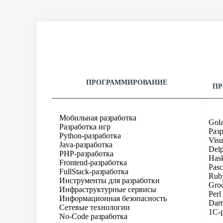
ПРОГРАММИРОВАНИЕ
ПР
Мобильная разработка
Gol
Разработка игр
Раз
Python-разработка
Visu
Java-разработка
Delp
PHP-разработка
Hask
Frontend-разработка
Pasc
FullStack-разработка
Rub
Инструменты для разработки
Gro
Инфраструктурные сервисы
Perl
Информационная безопасность
Dart
Сетевые технологии
1C-
No-Code разработка