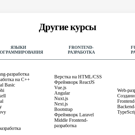
Другие курсы
ЯЗЫКИ
FRONTEND-
F
ОГРАММИРОВАНИЯ
РАЗРАБОТКА
Р
ang-разработка
Верстка на HTML/CSS
работка на C++
Фреймворк ReactJS
al Basic
Vue.js
hi
Web-раз
Angular
ell
Создани
Nuxt.js
al
Frontend
Next.js
y
Backend
Bootstrap
ovy
TypeScri
Фреймворк Laravel
Middle Frontend-
разработка
разработка