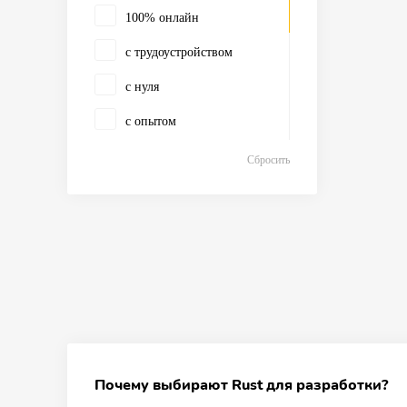
100% онлайн
с трудоустройством
с нуля
с опытом
100% оффлайн
Сбросить
с дипломом
с тру
магистратура
аспирантура
MBA
c опытом
Почему выбирают Rust для разработки?