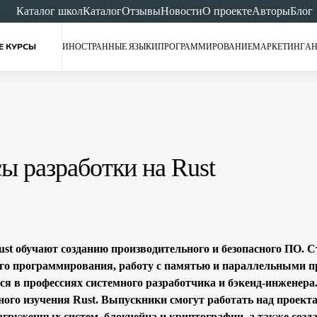
Каталог школ
Каталог
Отзывы
Новости
О проекте
Авторы
Блог
Е КУРСЫ
ИНОСТРАННЫЕ ЯЗЫКИ
ПРОГРАММИРОВАНИЕ
МАРКЕТИНГ
АН
ы разработки на Rust
st обучают созданию производительного и безопасного ПО. 
го программирования, работу с памятью и параллельными п
ся в профессиях системного разработчика и бэкенд-инженера
ного изучения Rust. Выпускники смогут работать над проект
груженных систем, блокчейна и криптографии, а также соз