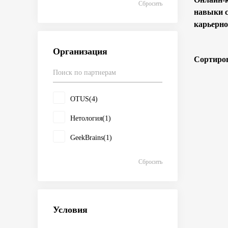
Сбросить
навыки 
карьерно
Организация
Сортиров
OTUS
(4)
Нетология
(1)
GeekBrains
(1)
Сбросить
Условия