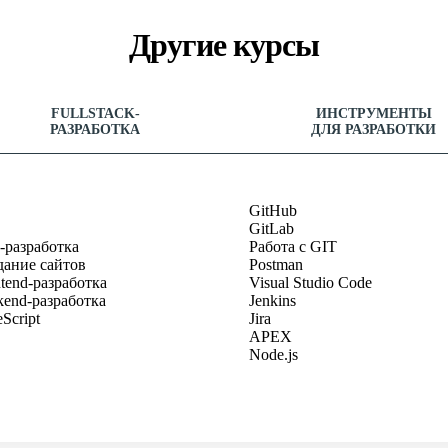
Другие курсы
FULLSTACK-
ИНСТРУМЕНТЫ
РАЗРАБОТКА
ДЛЯ РАЗРАБОТКИ
GitHub
GitLab
-разработка
Работа с GIT
дание сайтов
Postman
tend-разработка
Visual Studio Code
kend-разработка
Jenkins
Script
Jira
APEX
Node.js