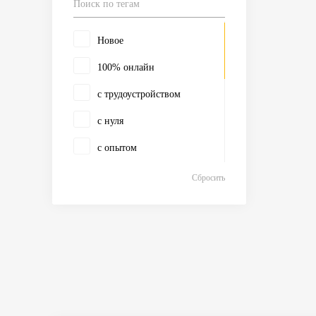
Новое
100% онлайн
с трудоустройством
с нуля
с опытом
100% оффлайн
Сбросить
с дипломом
с тру
магистратура
аспирантура
MBA