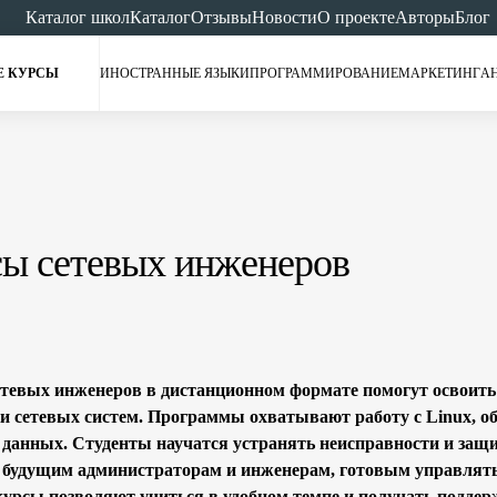
Каталог школ
Каталог
Отзывы
Новости
О проекте
Авторы
Блог
Е КУРСЫ
ИНОСТРАННЫЕ ЯЗЫКИ
ПРОГРАММИРОВАНИЕ
МАРКЕТИНГ
А
ы сетевых инженеров
тевых инженеров в дистанционном формате помогут освоит
и сетевых систем. Программы охватывают работу с Linux, о
 данных. Студенты научатся устранять неисправности и защи
 будущим администраторам и инженерам, готовым управлят
урсы позволяют учиться в удобном темпе и получать поддер