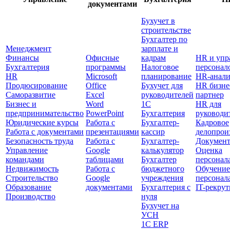
документами
Бухучет в
строительстве
Бухгалтер по
Менеджмент
зарплате и
Финансы
Офисные
кадрам
HR и упр
Бухгалтерия
программы
Налоговое
персонал
HR
Microsoft
планирование
HR-анали
Продюсирование
Office
Бухучет для
HR бизне
Саморазвитие
Excel
руководителей
партнер
Бизнес и
Word
1С
HR для
предпринимательство
PowerPoint
Бухгалтерия
руководи
Юридические курсы
Работа с
Бухгалтер-
Кадровое
Работа с документами
презентациями
кассир
делопрои
Безопасность труда
Работа с
Бухгалтер-
Документ
Управление
Google
калькулятор
Оценка
командами
таблицами
Бухгалтер
персонал
Недвижимость
Работа с
бюджетного
Обучение
Строительство
Google
учреждения
персонал
Образование
документами
Бухгалтерия с
IT-рекру
Производство
нуля
Бухучет на
УСН
1С ERP