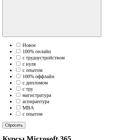
Новое
100% онлайн
с трудоустройством
с нуля
с опытом
100% оффлайн
с дипломом
с тру
магистратура
аспирантура
MBA
c опытом
Сбросить
Курсы Microsoft 365