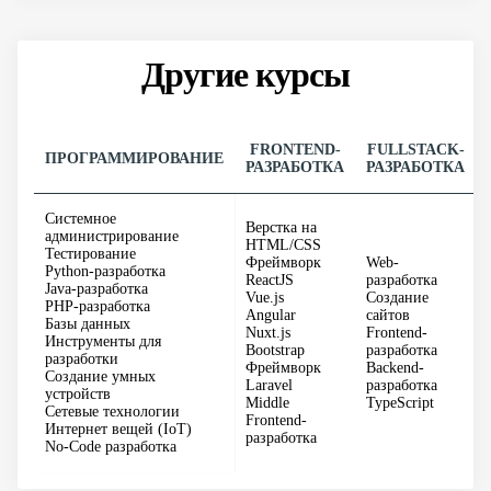
Другие курсы
FRONTEND-
FULLSTACK-
ПРОГРАММИРОВАНИЕ
РАЗРАБОТКА
РАЗРАБОТКА
Системное
Верстка на
администрирование
HTML/CSS
Тестирование
Фреймворк
Web-
Python-разработка
ReactJS
разработка
Java-разработка
Vue.js
Создание
PHP-разработка
Angular
сайтов
Базы данных
Nuxt.js
Frontend-
Инструменты для
Bootstrap
разработка
разработки
Фреймворк
Backend-
Создание умных
Laravel
разработка
устройств
Middle
TypeScript
Сетевые технологии
Frontend-
Интернет вещей (IoT)
разработка
No-Code разработка