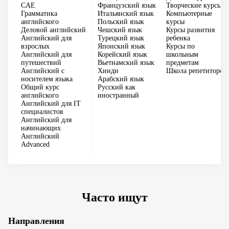
CAE
Французский язык
Творческие курсы
Грамматика
Итальянский язык
Компьютерные
английского
Польский язык
курсы
Деловой английский
Чешский язык
Курсы развития
Английский для
Турецкий язык
ребенка
взрослых
Японский язык
Курсы по
Английский для
Корейский язык
школьным
путешествий
Вьетнамский язык
предметам
Английский с
Хинди
Школа репетиторов
носителем языка
Арабский язык
Общий курс
Русский как
английского
иностранный
Английский для IT
специалистов
Английский для
начинающих
Английский
Advanced
Часто ищут
Направления