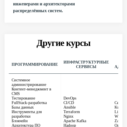
инженерами и архитекторами
распределённых систем.
Другие курсы
ИНФРАСТРУКТУРНЫЕ
ПРОГРАММИРОВАНИЕ
СЕРВИСЫ
АДМИ
Системное
администрирование
Контент-менеджмент в
CMS
Тестирование
DevOps
FullStack-разработка
CI/CD
CentOS
Базы данных
Ansible
Kubern
Инструменты для
Terraform
Linux
разработки
Nginx
Windo
Блокчейн
Apache Kafka
Zabbix
Архитектура ПО
Hadoop
OpenSh