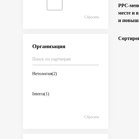
PPC-мене
месте и 
Сбросить
и повыша
Сортиров
Организация
Нетология
(2)
Interra
(1)
Сбросить