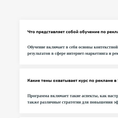
оффлайн
с
дипломом
Что представляет собой обучение по рекл
с
тру
Обучение включает в себя основы контекстно
магистратура
результатов в сфере интернет-маркетинга и р
аспирантура
Какие темы охватывает курс по рекламе в
MBA
Программа включает такие аспекты, как настр
c
также различные стратегии для повышения эф
опытом