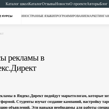
Каталог школ
Каталог
Отзывы
Новости
О проекте
Авторы
Блог
Е КУРСЫ
ИНОСТРАННЫЕ ЯЗЫКИ
ПРОГРАММИРОВАНИЕ
МАРКЕТИНГ
АН
ект
ы рекламы в
кс.Директ
кламы в Яндекс.Директ подойдут маркетологам, которые хотя
тформой. Студенты изучат создание кампаний, настройку тар
цию объявлений. Эти навыки необходимы для работы специа