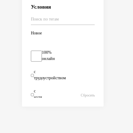
Условия
Новое
100%
онлайн
с
трудоустройством
с
Сбросить
нуля
с
опытом
100%