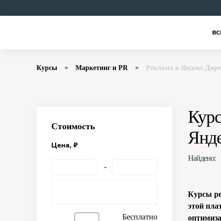
ВС
Курсы
Маркетинг и PR
Реклама в Яндекс.Дир
Курс
Стоимость
Янде
Цена, ₽
Найдено:
Курсы ре
этой пла
Бесплатно
оптимиза