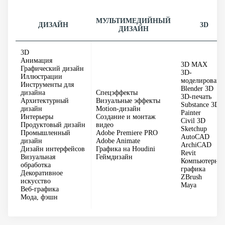
МУЛЬТИМЕДИЙНЫЙ
ДИЗАЙН
3D
ДИЗАЙН
3D
Анимация
3D MAX
Графический дизайн
3D-
Иллюстрации
моделировани
Инструменты для
Blender 3D
дизайна
Спецэффекты
3D-печать
Архитектурный
Визуальные эффекты
Substance 3D
дизайн
Motion-дизайн
Painter
Интерьеры
Создание и монтаж
Civil 3D
Продуктовый дизайн
видео
Sketchup
Промышленный
Adobe Premiere PRO
AutoCAD
дизайн
Adobe Animate
ArchiCAD
Дизайн интерфейсов
Графика на Houdini
Revit
Визуальная
Геймдизайн
Компьютерная
обработка
графика
Декоративное
ZBrush
искусство
Maya
Веб-графика
Мода, фэшн