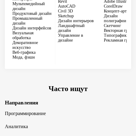
Revit
Adobe Illustrator
Мультимедийный
AutoCAD
CorelDraw
дизайн
Civil 3D
Концепт-арт
Продуктовый дизайн
Sketchup
Дизайн
Промышленный
Дизайн интерьеров
полиграфии
дизайн
Ландшафтный
Скетчинг
Дизайн интерфейсов
дизайн
Векторная графи
Визуальная
Управление в
Типографика
обработка
дизайне
Рекламная графи
Декоративное
искусство
Веб-графика
Мода, фэшн
Часто ищут
Направления
Программирование
Аналитика