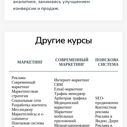
аналитике, занимаясь улучшением
конверсии и продаж.
Другие курсы
СОВРЕМЕННЫЙ
ПОИСКОВАЯ
МАРКЕТИНГ
МАРКЕТИНГ
СИСТЕМА
Реклама
Интернет-маркетинг
Современный
CRM
маркетинг
Email-маркетинг
Маркетинговая
Tрафик-менеджер
стратегия
Арбитраж трафика
SEO-
Социальные сети
Медицинский
продвижение
Разработка контента
маркетинг
Контекстная
Мессенджер
Маркетинг
реклама
Маркетплейсы и e-
мобильных
Реклама в
commerce
приложений
Яндекс.Директ
Поисковая система
Медиапланирование
Реклама в