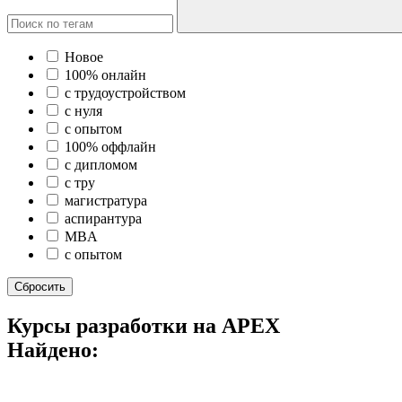
Новое
100% онлайн
с трудоустройством
с нуля
с опытом
100% оффлайн
с дипломом
с тру
магистратура
аспирантура
MBA
c опытом
Сбросить
Курсы разработки на APEX
Найдено: