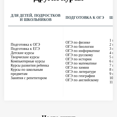
ДЛЯ ДЕТЕЙ, ПОДРОСТКОВ
ПОДГОТОВКА К ОГЭ
ШК
И ШКОЛЬНИКОВ
1 кл
ОГЭ по физике
Подготовка к ОГЭ
2 кл
ОГЭ по биологии
Подготовка к ЕГЭ
3 кл
ОГЭ по информатике
Детские курсы
4 кл
ОГЭ по русскому
Творческие курсы
5 кл
ОГЭ по истории
Компьютерные курсы
6 кл
ОГЭ по математике
Курсы развития ребенка
7 кл
ОГЭ по химии
Курсы по школьным
8 кл
ОГЭ по литературе
предметам
9 кл
ОГЭ по географии
Занятия с репетитором
10 к
ОГЭ по английскому
11 к