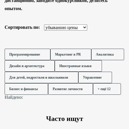
дистанционно, заводите однокурсников, делитесь
опытом.
Сортировать по:
Программирование
Маркетинг и PR
Аналитика
Дизайн и архитектура
Иностранные языки
Для детей, подростков и школьников
Управление
Бизнес и финансы
Развитие личности
+ ещё 12
Найдено:
Часто ищут