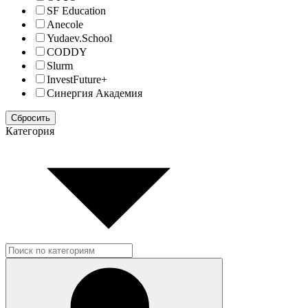
SF Education
Anecole
Yudaev.School
CODDY
Slurm
InvestFuture+
Синергия Академия
Сбросить
Категория