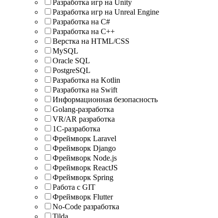
Разработка игр на Unity
Разработка игр на Unreal Engine
Разработка на C#
Разработка на C++
Верстка на HTML/CSS
MySQL
Oracle SQL
PostgreSQL
Разработка на Kotlin
Разработка на Swift
Информационная безопасность
Golang-разработка
VR/AR разработка
1C-разработка
Фреймворк Laravel
Фреймворк Django
Фреймворк Node.js
Фреймворк ReactJS
Фреймворк Spring
Работа с GIT
Фреймворк Flutter
No-Code разработка
Tilda