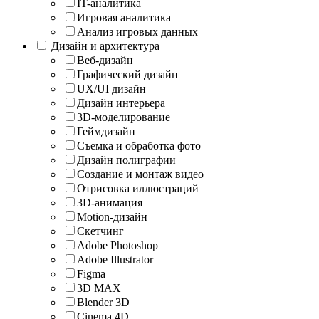
IT-аналитика
Игровая аналитика
Анализ игровых данных
Дизайн и архитектура
Веб-дизайн
Графический дизайн
UX/UI дизайн
Дизайн интерьера
3D-моделирование
Геймдизайн
Съемка и обработка фото
Дизайн полиграфии
Создание и монтаж видео
Отрисовка иллюстраций
3D-анимация
Motion-дизайн
Скетчинг
Adobe Photoshop
Adobe Illustrator
Figma
3D MAX
Blender 3D
Cinema 4D