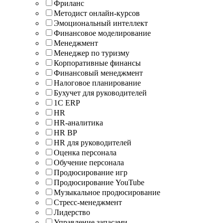
Фриланс
Методист онлайн-курсов
Эмоциональный интеллект
Финансовое моделирование
Менеджмент
Менеджер по туризму
Корпоративные финансы
Финансовый менеджмент
Налоговое планирование
Бухучет для руководителей
1С ERP
HR
HR-аналитика
HR BP
HR для руководителей
Оценка персонала
Обучение персонала
Продюсирование игр
Продюсирование YouTube
Музыкальное продюсирование
Стресс-менеджмент
Лидерство
Управление запасами