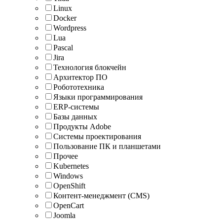
Linux
Docker
Wordpress
Lua
Pascal
Jira
Технология блокчейн
Архитектор ПО
Робототехника
Языки программирования
ERP-системы
Базы данных
Продукты Adobe
Системы проектирования
Пользование ПК и планшетами
Прочее
Kubernetes
Windows
OpenShift
Контент-менеджмент (CMS)
OpenCart
Joomla