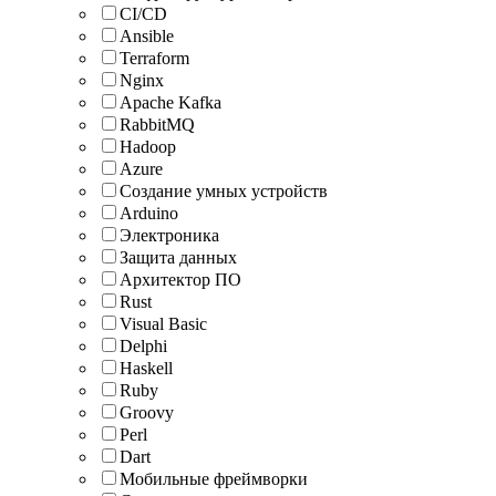
CI/CD
Ansible
Terraform
Nginx
Apache Kafka
RabbitMQ
Hadoop
Azure
Создание умных устройств
Arduino
Электроника
Защита данных
Архитектор ПО
Rust
Visual Basic
Delphi
Haskell
Ruby
Groovy
Perl
Dart
Мобильные фреймворки