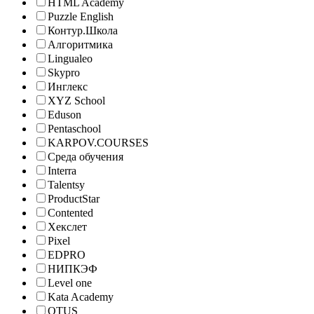
HTML Academy
Puzzle English
Контур.Школа
Алгоритмика
Lingualeo
Skypro
Инглекс
XYZ School
Eduson
Pentaschool
KARPOV.COURSES
Среда обучения
Interra
Talentsy
ProductStar
Contented
Хекслет
Pixel
EDPRO
НИПКЭФ
Level one
Kata Academy
OTUS