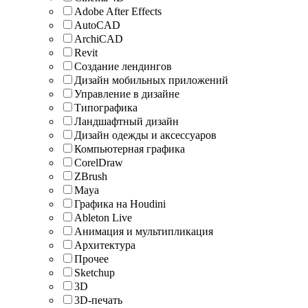
Adobe After Effects
AutoCAD
ArchiCAD
Revit
Создание лендингов
Дизайн мобильных приложений
Управление в дизайне
Типографика
Ландшафтный дизайн
Дизайн одежды и аксессуаров
Компьютерная графика
CorelDraw
ZBrush
Maya
Графика на Houdini
Ableton Live
Анимация и мультипликация
Архитектура
Прочее
Sketchup
3D
3D-печать