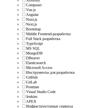
Symfony
Composer
Vue.js
Angular
Nuxt.js
Next.js
Bootstrap
Middle Frontend-разработка
Full Stack разработка
TypeScript
MS SQL
MongoDB
DBeaver
Elasticsearch
Microsoft Access
Инструменты для разработки
GitHub
GitLab
Postman
Visual Studio Code
Jenkins
APEX
Инфраструктурные сервисы