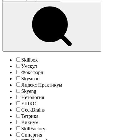
Skillbox
Умскул
Фоксфорд
Skysmart
Яндекс Практикум
Skyeng
Нетология
ЕШКО
GeekBrains
Тетрика
Викиум
SkillFactory
Синергия