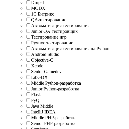
Drupal
MODX
1С Битрикс
QA-тестирование
Автоматизация тестирования
Junior QA-тестировщик
Тестирование игр
Ручное тестирование
Автоматизация тестирования на Python
Android Studio
Objective-C
Xcode
Senior Gamedev
LibGDX
Middle Python-разработка
Junior Python-разработка
Flask
PyQt
Java Middle
IntelliJ IDEA
Middle PHP-разработка
Senior PHP-разработка