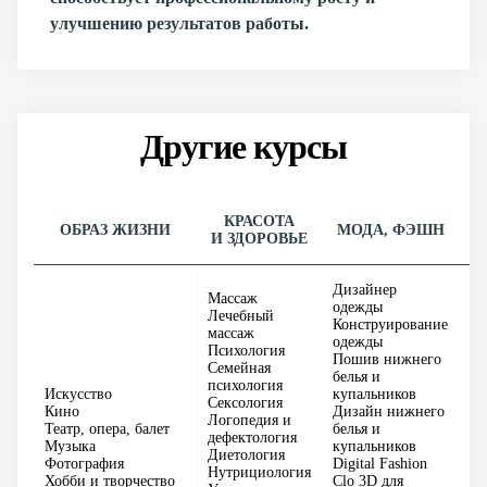
улучшению результатов работы.
Другие курсы
КРАСОТА
ОБРАЗ ЖИЗНИ
МОДА, ФЭШН
И ЗДОРОВЬЕ
В
Дизайнер
Массаж
одежды
Лечебный
Конструирование
массаж
одежды
Психология
Пошив нижнего
Семейная
белья и
психология
Он
Искусство
купальников
Сексология
Эк
Кино
Дизайн нижнего
Логопедия и
Ко
Театр, опера, балет
белья и
дефектология
ин
Музыка
купальников
Диетология
Пс
Фотография
Digital Fashion
Нутрициология
Об
Хобби и творчество
Clo 3D для