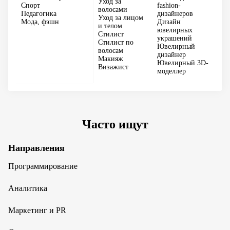
Уход за
пе
Спорт
fashion-
волосами
Об
Педагогика
дизайнеров
Уход за лицом
го
Мода, фэшн
Дизайн
и телом
бе
ювелирных
Стилист
украшений
Стилист по
Ювелирный
волосам
дизайнер
Макияж
Ювелирный 3D-
Визажист
моделлер
Часто ищут
Направления
Программирование
Аналитика
Маркетинг и PR