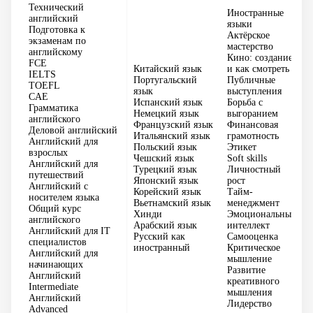
Технический
Иностранные
английский
языки
Подготовка к
Актёрское
экзаменам по
мастерство
английскому
Кино: создание
FCE
Китайский язык
и как смотреть
IELTS
Португальский
Публичные
TOEFL
язык
выступления
CAE
Испанский язык
Борьба с
Грамматика
Немецкий язык
выгоранием
английского
Французский язык
Финансовая
Деловой английский
Итальянский язык
грамотность
Английский для
Польский язык
Этикет
взрослых
Чешский язык
Soft skills
Английский для
Турецкий язык
Личностный
путешествий
Японский язык
рост
Английский с
Корейский язык
Тайм-
носителем языка
Вьетнамский язык
менеджмент
Общий курс
Хинди
Эмоциональный
английского
Арабский язык
интеллект
Английский для IT
Русский как
Самооценка
специалистов
иностранный
Критическое
Английский для
мышление
начинающих
Развитие
Английский
креативного
Intermediate
мышления
Английский
Лидерство
Advanced