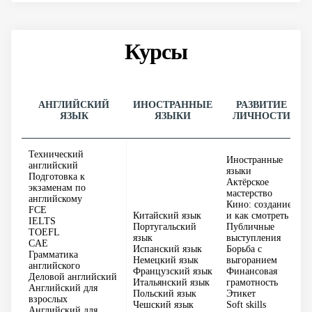
Курсы
АНГЛИЙСКИЙ
ИНОСТРАННЫЕ
РАЗВИТИЕ
ЯЗЫК
ЯЗЫКИ
ЛИЧНОСТИ
Технический
Иностранные
английский
языки
Подготовка к
Актёрское
экзаменам по
мастерство
английскому
Кино: создание
FCE
Китайский язык
и как смотреть
IELTS
Португальский
Публичные
TOEFL
язык
выступления
CAE
Испанский язык
Борьба с
Грамматика
Немецкий язык
выгоранием
английского
Французский язык
Финансовая
Деловой английский
Итальянский язык
грамотность
Английский для
Польский язык
Этикет
взрослых
Чешский язык
Soft skills
Английский для