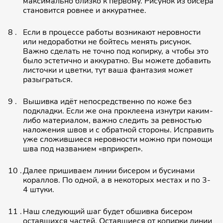
максималь­но близко к первому. Рисунок из бисера
становится ровнее и аккуратнее.
Если в процессе работы возникают неровности
или недоработ­ки не бойтесь менять рисунок.
Важно сделать не точно под копирку, а чтобы это
было эстетично и аккуратно. Вы можете добавить
листочки и цветки, тут ваша фантазия может
разыграть­ся.
Вышивка идёт непосред­ственно по коже без
подкладки. Если же она проклеена изнутри каким-
либо материалом, важно следить за ревностью
наложения швов и с обратной стороны. Исправить
уже сложившие­ся неровности можно при помощи
шва под названием «вприкреп».
Далее пришиваем линии бисером и бусинами
кораллов. По одной, а в некоторых местах и по 3-
4 штуки.
Наш следующий шаг будет обшивка бисером
оставшихся частей. Оставшиеся от копирки линии