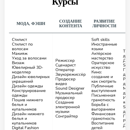
Курсы
СОЗДАНИЕ
РАЗВИТИЕ
МОДА, ФЭШН
КОНТЕНТА
ЛИЧНОСТИ
Стилист
Soft skills
Стилист по
Иностранные
волосам
языки
Тво
Макияж
Актёрское
дет
Уход за волосами
мастерство
Режиссер
Диз
Визаж
Ораторское
Сценарист
Scr
Ювелирный 3D-
искусство
Оператор
Пр
моделлер
Кино:
Звукорежиссёр
для
Дизайн ювелирных
создание и
Продюсер
Роб
украшений
как смотреть
видео
дет
Дизайн одежды
Публичные
Sound Designer
Мат
Конструирование
выступления
Музыкальный
дет
одежды
Письменная
продюсер
Ин
Пошив нижнего
грамотность
Создание
язы
белья и
Борьба с
электронной
Sof
купальников
выгоранием
музыки
дет
Дизайн нижнего
Финансовая
Сонграйтер
Пр
белья и
грамотность
Раз
купальников
Воспитание
До
Digital Fashion
детей