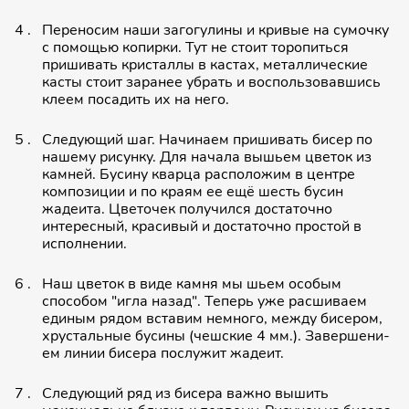
Переносим наши загогулины и кривые на сумочку
с помощью копирки. Тут не стоит торопиться
пришивать кристаллы в кастах, металличе­ские
касты стоит заранее убрать и воспользо­вавшись
клеем посадить их на него.
Следующий шаг. Начинаем пришивать бисер по
нашему рисунку. Для начала вышьем цветок из
камней. Бусину кварца расположим в центре
композиции и по краям ее ещё шесть бусин
жадеита. Цветочек получился достаточно
интересный, красивый и достаточно простой в
исполнении.
Наш цветок в виде камня мы шьем особым
способом "игла назад". Теперь уже расшиваем
единым рядом вставим немного, между бисером,
хрусталь­ные бусины (чешские 4 мм.). Завершени­
ем линии бисера послужит жадеит.
Следующий ряд из бисера важно вышить