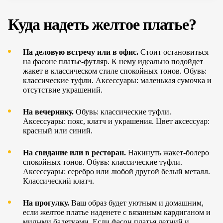
Куда надеть желтое платье?
На деловую встречу или в офис.
Стоит остановить­ся
на фасоне платье-футляр. К нему идеально подойдет
жакет в классиче­ском стиле спокойных тонов. Обувь:
классиче­ские туфли. Аксессуары: маленькая сумочка и
отсутствие украшений.
На вечеринку.
Обувь: классиче­ские туфли.
Аксессуары: пояс, клатч и украшения. Цвет аксессуар:
красный или синий.
На свидание или в ресторан.
Накинуть жакет-болеро
спокойных тонов. Обувь: классиче­ские туфли.
Аксессуары: серебро или любой другой белый металл.
Классиче­ский клатч.
На прогулку.
Ваш образ будет уютным и домашним,
если желтое платье наденете с вязанным кардиганом и
милыми балетками. Если фасон платья летний и