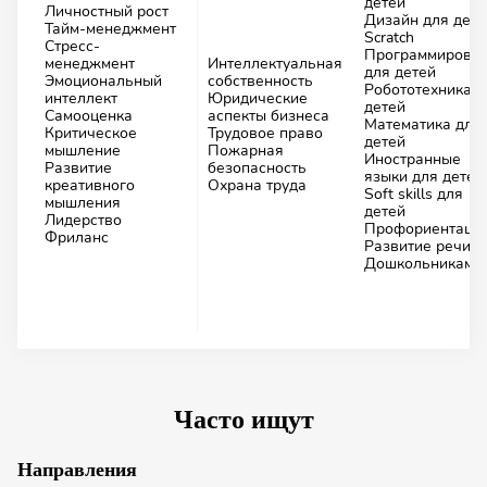
детей
Личностный рост
Дизайн для дете
Тайм-менеджмент
Scratch
Стресс-
Программирова
менеджмент
Интеллектуальная
для детей
Эмоциональный
собственность
Робототехника д
интеллект
Юридические
детей
Самооценка
аспекты бизнеса
Математика для
Критическое
Трудовое право
детей
мышление
Пожарная
Иностранные
Развитие
безопасность
языки для детей
креативного
Охрана труда
Soft skills для
мышления
детей
Лидерство
Профориентаци
Фриланс
Развитие речи
Дошкольникам
Часто ищут
Направления