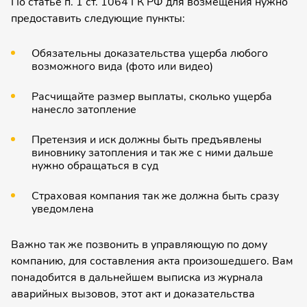
По статье п. 1 ст. 1064 ГК РФ для возмещения нужно
предоста­вить следующие пункты:
Обязатель­ны доказатель­ства ущерба любого
возможного вида (фото или видео)
Расчищайте размер выплаты, сколько ущерба
нанесло затопление
Претензия и иск должны быть предъявле­ны
виновнику затопления и так же с ними дальше
нужно обращаться в суд
Страховая компания так же должна быть сразу
уведомлена
Важно так же позвонить в управляю­щую по дому
компанию, для составле­ния акта произошед­шего. Вам
понадобит­ся в дальнейшем выписка из журнала
аварийных вызовов, этот акт и доказатель­ства