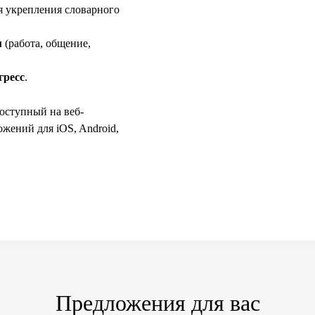
я укрепления словарного
м
(работа, общение,
гресс
.
оступный на веб-
жений для iOS, Android,
Предложения для вас