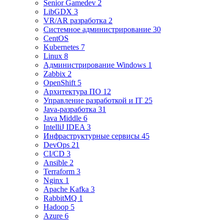
Senior Gamedev 2
LibGDX 3
VR/AR разработка 2
Системное администрирование 30
CentOS
Kubernetes 7
Linux 8
Администрирование Windows 1
Zabbix 2
OpenShift 5
Архитектура ПО 12
Управление разработкой и IT 25
Java-разработка 31
Java Middle 6
IntelliJ IDEA 3
Инфраструктурные сервисы 45
DevOps 21
CI/CD 3
Ansible 2
Terraform 3
Nginx 1
Apache Kafka 3
RabbitMQ 1
Hadoop 5
Azure 6