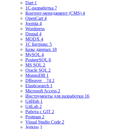
Dart 1
1C-разработка 7
Контент-менеджмент (CMS) 4
OpenCart 4
Joomla 4
Wordpress
Drupal 4
MODX 4
1С Битрикс 5
Базы данных 18
MySQL 4
PostgreSQL 6
MS SQL 2
Oracle SQL 2
MongoDB 1
DBeaver__74 2
Elasticsearch 1
Microsoft Access 2
Инструменты для разработки 16
GitHub 1
GitLab 2
Работа с GIT 2
Postman 2
Visual Studio Code 2
Jenkins 1