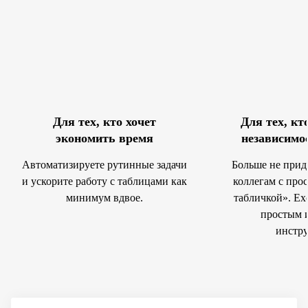
Для тех, кто хочет
Для тех, кт
экономить время
независимос
Автоматизируете рутинные задачи
Больше не прид
и ускорите работу с таблицами как
коллегам с про
минимум вдвое.
табличкой». Exc
простым 
инстр