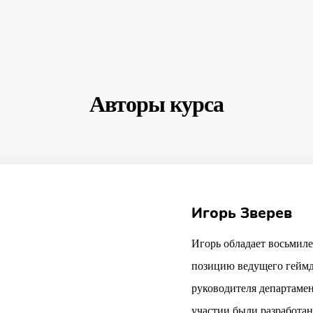
Авторы курса
Игорь Зверев
Игорь обладает восьмил
позицию ведущего геймд
руководителя департамен
участии были разработан