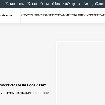
Каталог школ
Каталог
Отзывы
Новости
О проекте
Авторы
Блог
Е КУРСЫ
ИНОСТРАННЫЕ ЯЗЫКИ
ПРОГРАММИРОВАНИЕ
МАРКЕТИНГ
АН
ol
местите его на Google Play.
 научитесь программированию