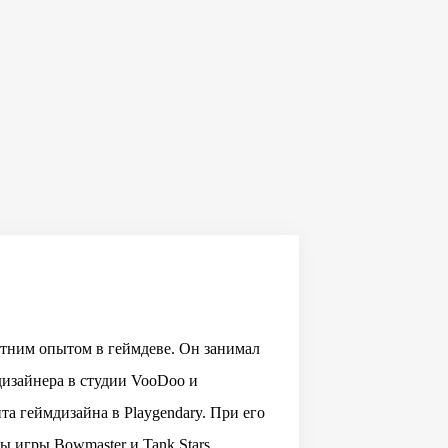
етним опытом в геймдеве. Он занимал
изайнера в студии VooDoo и
та геймдизайна в Playgendary. При его
ы игры Bowmaster и Tank Stars,