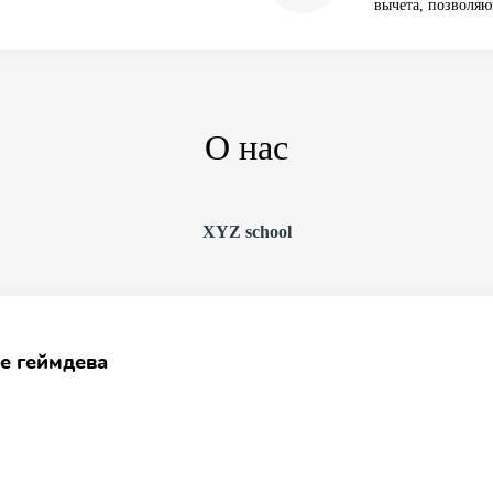
вычета, позволяю
О нас
XYZ school
е геймдева