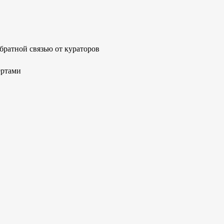
и
братной связью от кураторов
ертами