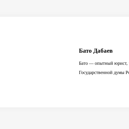
Бато Дабаев
Юлия Орещенко
Максим Колгин
Бато — опытный юрист, 
Юлия — профессионал в 
Максим — блогер и спец
Государственной думы Р
имеющая сертификацию к