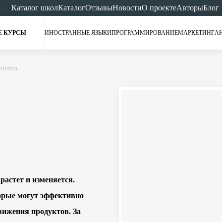
Каталог школ
Каталог
Отзывы
Новости
О проекте
Авторы
Блог
Е КУРСЫ
ИНОСТРАННЫЕ ЯЗЫКИ
ПРОГРАММИРОВАНИЕ
МАРКЕТИНГ
А
nterra
астет и изменяется.
орые могут эффективно
вижения продуктов. За