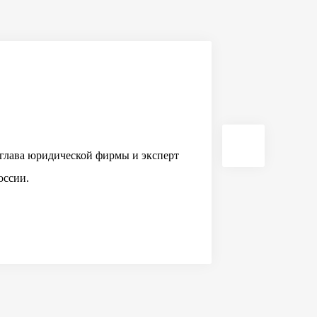
глава юридической фирмы и эксперт
области управления персоналом,
иалист на платформе Яндекс.Дзен.
оссии.
арьерного коуча.