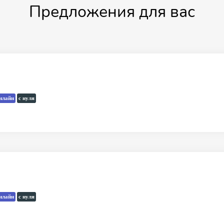
Предложения для вас
нлайн
с нуля
нлайн
с нуля