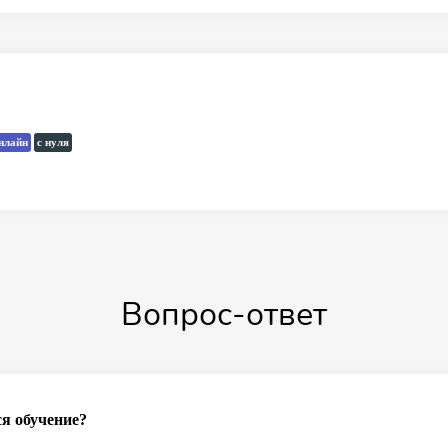
нлайн
с нуля
Вопрос-ответ
ся обучение?