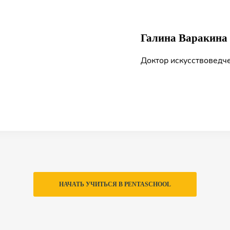
Галина Варакина
Доктор искусствоведче
НАЧАТЬ УЧИТЬСЯ В PENTASCHOOL