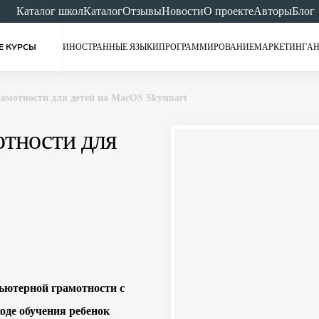
Каталог школ
Каталог
Отзывы
Новости
О проекте
Авторы
Блог
Е КУРСЫ
ИНОСТРАННЫЕ ЯЗЫКИ
ПРОГРАММИРОВАНИЕ
МАРКЕТИНГ
АН
амотности для детей на MacOS Skysmart
отности для
ьютерной грамотности с
оде обучения ребенок