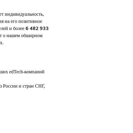
ет индивидуальность,
ия на его позитивное
6 482 933
лей и более
ют о нашем обширном
х.
ших edTech-компаний
з России и стран СНГ,