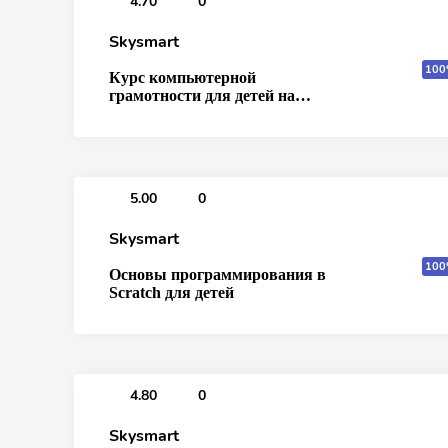
4.70
0
Skysmart
100
Курс компьютерной
грамотности для детей на
Windows
5.00
0
Skysmart
100
Основы программирования в
Scratch для детей
4.80
0
Skysmart