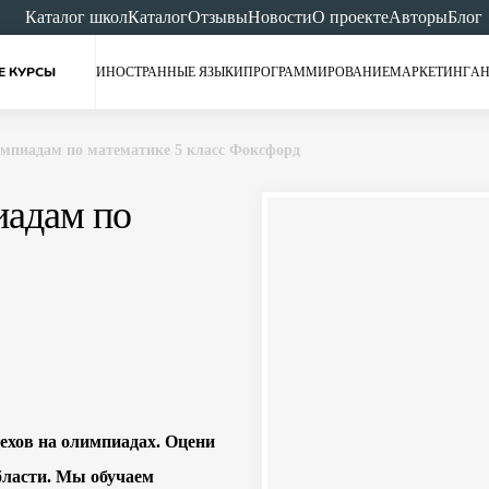
Каталог школ
Каталог
Отзывы
Новости
О проекте
Авторы
Блог
Е КУРСЫ
ИНОСТРАННЫЕ ЯЗЫКИ
ПРОГРАММИРОВАНИЕ
МАРКЕТИНГ
АН
импиадам по математике 5 класс Фоксфорд
иадам по
ехов на олимпиадах. Оцени
бласти. Мы обучаем