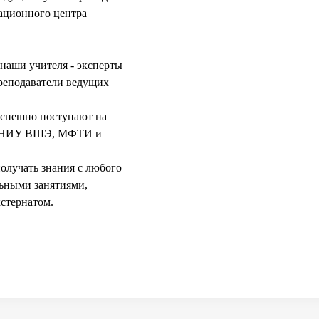
вационного центра
 наши учителя - эксперты
преподаватели ведущих
успешно поступают на
У, НИУ ВШЭ, МФТИ и
получать знания с любого
льными занятиями,
стернатом.