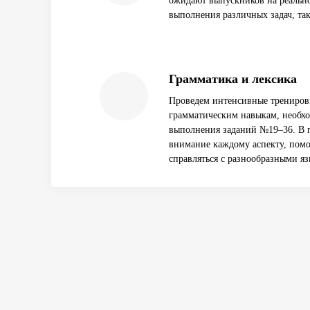
ожидают выпускников на реальн
выполнения различных задач, так
Грамматика и лексика
Проведем интенсивные трениров
грамматическим навыкам, необх
выполнения заданий №19–36. В п
внимание каждому аспекту, помо
справляться с разнообразными я