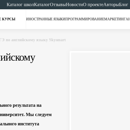
Каталог школ
Каталог
Отзывы
Новости
О проекте
Авторы
Блог
Е КУРСЫ
ИНОСТРАННЫЕ ЯЗЫКИ
ПРОГРАММИРОВАНИЕ
МАРКЕТИНГ
А
ГЭ по английскому языку Skysmart
лийскому
ного результата на
университет. Мы следуем
ального института