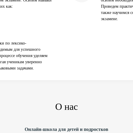
ом экзамене. Освоим навыки
освоим необходи
их как:
Проведем практич
также научимся с
экзамене.
ки по лексико-
одимым для успешного
роцессе обучения уделяем
гая ученикам уверенно
зыковыми задачами.
О нас
Онлайн-школа для детей и подростков