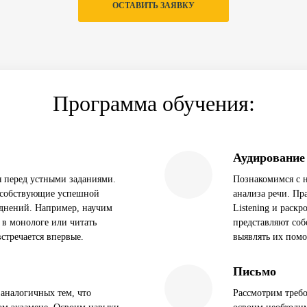
ОСТАВИТЬ ЗАЯВКУ
Программа обучения:
Аудирование
 перед устными заданиями.
Познакомимся с 
особствующие успешной
анализа речи. Пр
уднений. Например, научим
Listening и раск
 в монологе или читать
представляют со
встречается впервые.
выявлять их помо
Письмо
 аналогичных тем, что
Рассмотрим треб