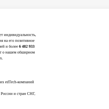
ет индивидуальность,
ия на его позитивное
ей и более
6 482 933
ют о нашем обширном
х.
их edTech-компаний
 России и стран СНГ,