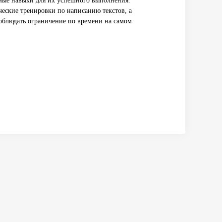
мые навыки для их успешного выполнения.
еские тренировки по написанию текстов, а
облюдать ограничение по времени на самом