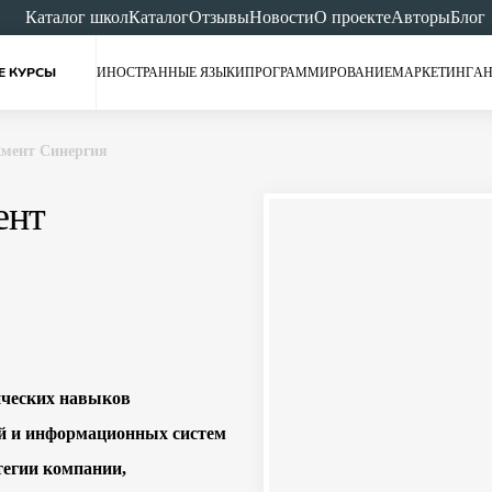
Каталог школ
Каталог
Отзывы
Новости
О проекте
Авторы
Блог
Е КУРСЫ
ИНОСТРАННЫЕ ЯЗЫКИ
ПРОГРАММИРОВАНИЕ
МАРКЕТИНГ
АН
жмент Синергия
ент
ических навыков
й и информационных систем
тегии компании,