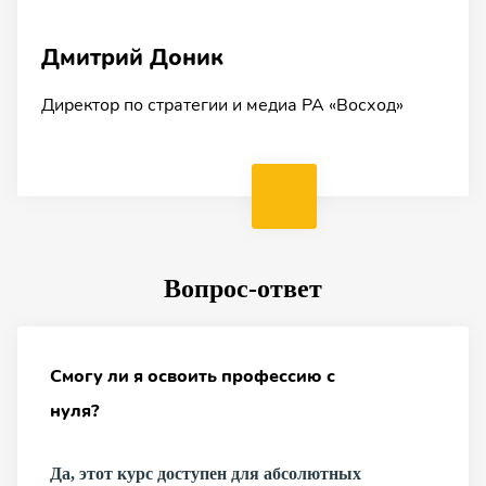
Ольга Морозова
Марина Кунгурова
Дмитрий Доник
Ольга Смакова
Старший стратегический медиапланер «РА
Руководитель направления маркетинговых
Директор по стратегии и медиа РА «Восход»
Баинг-директор «РА Восход»
Восход»
исследований «РА Восход»
Вопрос-ответ
Смогу ли я освоить профессию с
нуля?
Да, этот курс доступен для абсолютных