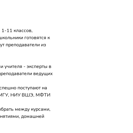
 1-11 классов,
школьники готовятся к
дут преподаватели из
ши учителя - эксперты в
 преподаватели ведущих
успешно поступают на
я МГУ, НИУ ВШЭ, МФТИ
ыбрать между курсами,
анятиями, домашней