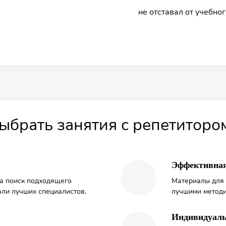
не отставал от учебног
темам.
важно для успешной у
перерывы на физическ
контрольным работам, 
глаз, чтобы помочь ре
ыбрать занятия с репетитор
Эффективная
на поиск подходящего
Материалы для 
ли лучших специалистов.
лучшими методи
Индивидуаль