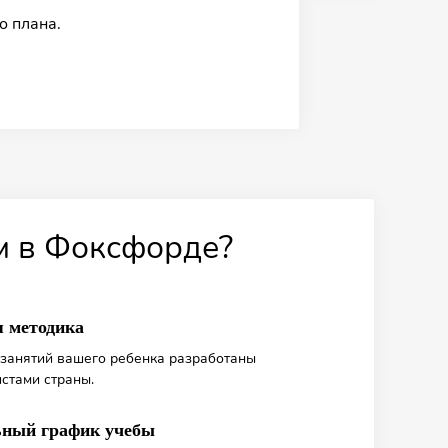
о плана.
чёбы в будущем.
ие упражнения и зарядку для
чтобы успешно справиться с ними.
бёнку отдохнуть.
ом в Фоксфорде?
 методика
занятий вашего ребенка разработаны
стами страны.
ный график учебы