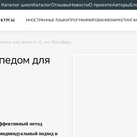
Каталог школ
Каталог
Отзывы
Новости
О проекте
Авторы
Бл
ИНОСТРАННЫЕ ЯЗЫКИ
ПРОГРАММИРОВАНИЕ
МАРКЕТИНГ
А
 КУРСЫ
педом для детей от 11 лет Фоксфорд
опедом для
эффективный метод
 индивидуальный подход и