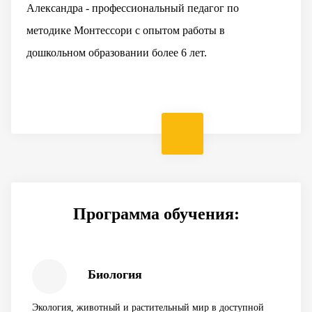
Александра - профессиональный педагог по
открывать для себя увлекательные факты о мире
разминки и механики, способствующие удержанию
методике Монтессори с опытом работы в
вокруг нас, творить не только полезные ремесленные
внимания. Каждый урок сопровождается
дошкольном образовании более 6 лет.
изделия, но и настоящие художественные шедевры.
захватывающим сюжетом, интерактивными
заданиями и яркими распечатками.
Программа обучения:
Биология
Экология, животный и растительный мир в доступной