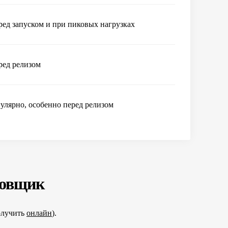
ред запуском и при пиковых нагрузках
ред релизом
гулярно, особенно перед релизом
ровщик
олучить
онлайн
).