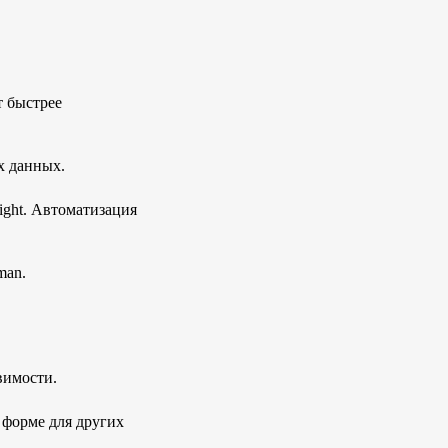
 быстрее
х данных.
ight. Автоматизация
man.
вимости.
 форме для других