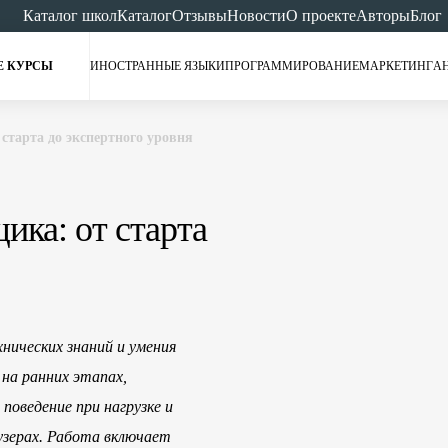
Каталог школ
Каталог
Отзывы
Новости
О проекте
Авторы
Блог
Е КУРСЫ
ИНОСТРАННЫЕ ЯЗЫКИ
ПРОГРАММИРОВАНИЕ
МАРКЕТИНГ
А
старта до экспертного уровня
ика: от старта
нических знаний и умения
на ранних этапах,
оведение при нагрузке и
зерах. Работа включает