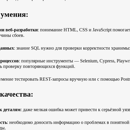
 умения:
ми веб-разработки
: понимание
HTML
,
CSS
и
JavaScript
помогает
чины сбоев.
 данных
: знание
SQL
нужно для проверки корректности хранимы
роцессов
: популярные инструменты — Selenium, Cypress, Playwr
ть проверку повторяющихся функций.
 умение тестировать REST-запросы вручную или с помощью Post
качества:
к деталям
: даже мелкая ошибка может привести к серьёзной уяз
сть
: необходимо доносить информацию о проблемах в понятной
ды.