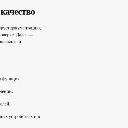
 качество
зирует документацию,
роверке. Далее —
иональные и
я функция.
нений.
елей.
ных устройствах и в