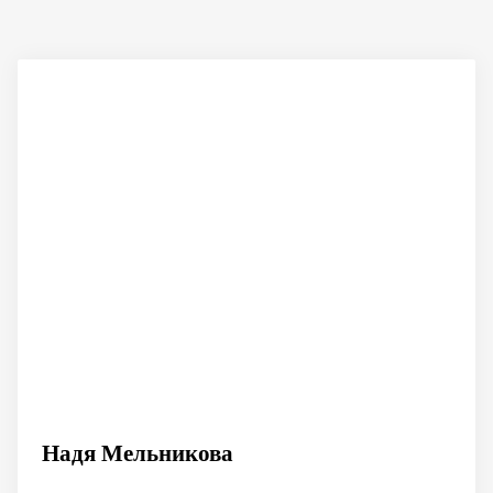
Надя Мельникова
Анна Завьялова
Алиса Гулканян