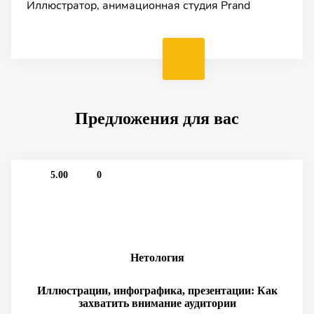
Иллюстратор, анимационная студия Prand
Художник, преподаватель, историк искусства
Фотограф, художник и иллюстратор
Предложения для вас
5.00
0
Нетология
Иллюстрации, инфографика, презентации: Как
захватить внимание аудитории