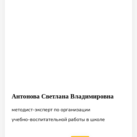
Калачян Айкуш Жораевна
Антонова Светлана Владимировна
педагог, музыкант, психолог, консультант по
Шмакова Людмила Евгеньевна
методист‑эксперт по организации
вопросам воспитания детей, эксперт по
эксперт‑консультант в сфере образования
учебно‑воспитательной работы в школе
методикам обучения