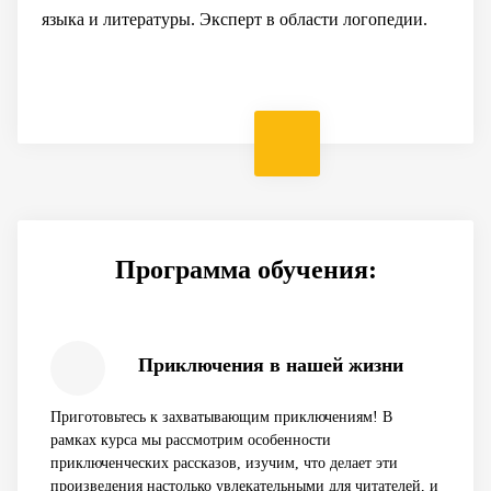
написать свои истории, рассказы, а также встретиться
языка и литературы. Эксперт в области логопедии.
заданной теме, освоим правила построения
с первыми читателями.
сочинений, статей и репортажей.
Программа обучения:
Приключения в нашей жизни
Приготовьтесь к захватывающим приключениям! В
рамках курса мы рассмотрим особенности
приключенческих рассказов, изучим, что делает эти
произведения настолько увлекательными для читателей, и