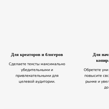
Для креаторов и блогеров
Для на
копир
Сделаете тексты максимально
убедительными и
Обретете уни
привлекательными для
повысите сво
целевой аудитории.
рынке и уве
до